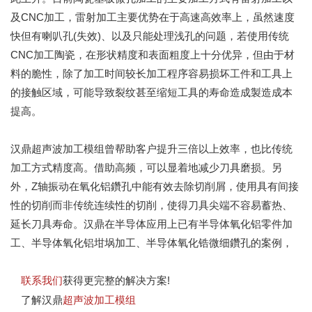
及CNC加工，雷射加工主要优势在于高速高效率上，虽然速度
快但有喇叭孔(失效)、以及只能处理浅孔的问题，若使用传统
CNC加工陶瓷，在形状精度和表面粗度上十分优异，但由于材
料的脆性，除了加工时间较长加工程序容易损坏工件和工具上
的接触区域，可能导致裂纹甚至缩短工具的寿命造成製造成本
提高。
汉鼎超声波加工模组曾帮助客户提升三倍以上效率，也比传统
加工方式精度高。借助高频，可以显着地减少刀具磨损。另
外，Z轴振动在氧化铝鑽孔中能有效去除切削屑，使用具有间接
性的切削而非传统连续性的切削，使得刀具尖端不容易蓄热、
延长刀具寿命。汉鼎在半导体应用上已有半导体氧化铝零件加
工、半导体氧化铝坩埚加工、半导体氧化锆微细鑽孔的案例，
联系我们
获得更完整的解决方案!
了解汉鼎
超声波加工模组