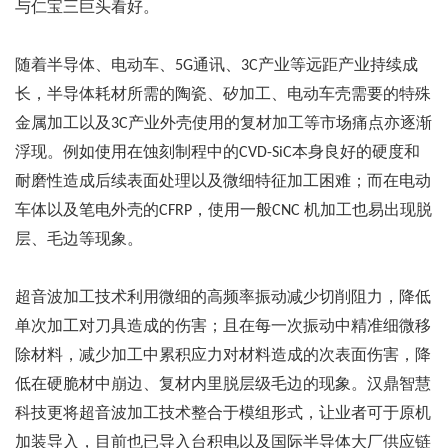
与仁宝三巨头看好。
随着半导体、电动车、
通讯、
产业等远距产业持续成
5G
3C
长，半导体耗材所需的陶瓷、矽加工、电动车壳需要的特殊
金属加工以及
产业外壳使用的复材加工等市场痛点亦逐渐
3C
浮现。例如使用在蚀刻制程中的
本身良好的硬度和
CVD-SiC
耐磨性造成后续表面处理以及微细特征加工困难；而在电动
车体以及笔电外壳的
，使用一般
机加工也易出现脱
CFRP
CNC
层、毛边等现象。
超音波加工技术利用微细的高频率振动减少切削阻力，降低
单次加工对刀具造成的伤害；且在每一次振动中精准细微移
除材料，减少加工中累积应力对材料造成的次表面伤害，降
低在硬脆材中崩边、复材内里脱层级毛边的现象。汉鼎智慧
科技更将超音波加工技术整合于模组形式，让业者可于原机
加装导入，目前也已导入台积电以及国际半导体大厂供应链