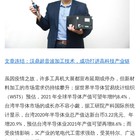
文章连结：汉鼎超音波加工技术，成功打进高科技产业链
虽因疫情之故，许多工具机大展都宣布延期或停办，但新材
料加工的市场需求仍持续攀升；据世界半导体贸易统计组织
（
）预估，
年全球半导体产值可望年增约
，
WSTS
2021
8.4%
台湾半导体市场的成长亦不容小觑，据工研院产科国际所统
计显示，台湾
年半导体业总产值达新台币
兆元、年
2020
3.22
增
，预估台湾半导体业
年产值可望再增
；而
20.9%
2021
8.6%
受疫情影响，
产业的笔电代工需求强劲，受英特尔、广达
3C