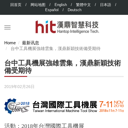
回首页
/
网站地图
/
English
/
繁體中文
/
日本語
/
Español
/
Deutsch
Home
最新讯息
台中工具機展強雄雲集，漢鼎新穎技術備受期待
台中工具機展強雄雲集，漢鼎新穎技術
備受期待
2019年02月26日
活動：2018年台灣國際工具機展