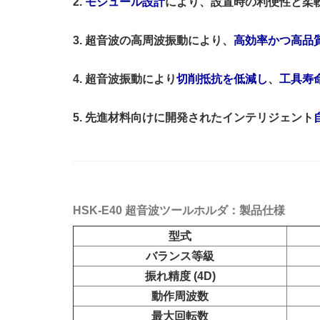
2.
モジュール設計
により、設置時の利便性と柔
3. 超音波の高周波振動により、
高効率かつ高品
4. 超音波振動により
切削抵抗を低減し
、
工具寿
5. 先進材料向けに開発されたインテリジェント
HSK-E40 超音波ツールホルダ：製品仕様
型式
バランス等級
振れ精度 (4D)
動作周波数
最大回転数