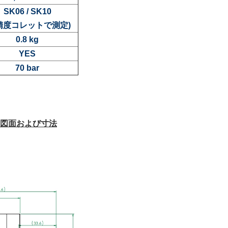
SK06 / SK10
精度コレットで測定)
0.8 kg
YES
70 bar
図面および寸法