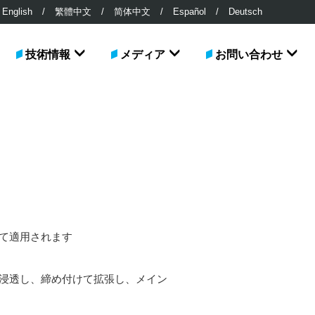
English
/
繁體中文
/
简体中文
/
Español
/
Deutsch
技術情報
メディア
お問い合わせ
れて適用されます
に浸透し、締め付けて拡張し、メイン