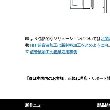
📧 より包括的なソリューションについては
お問
📚
HIT 超音波加工は新材料加工をどのように
💡
超音波加工の産業応用事例
【☎️日本国内のお客様：正規代理店・サポート
新着ニュー
製品情