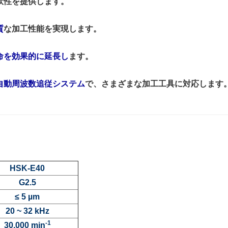
軟性を提供します。
質
な加工性能を実現します。
命を効果的に延長し
ます。
自動周波数追従システム
で、さまざまな加工工具に対応します
HSK-E40
G2.5
≤ 5 µm
20 ~ 32 kHz
-1
30,000 min