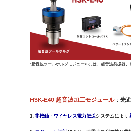
*超音波ツールホルダモジュールには、超音波発振器
HSK-E40 超音波加工モジュール
：先
1.
非接触・ワイヤレス電力伝送
システムにより