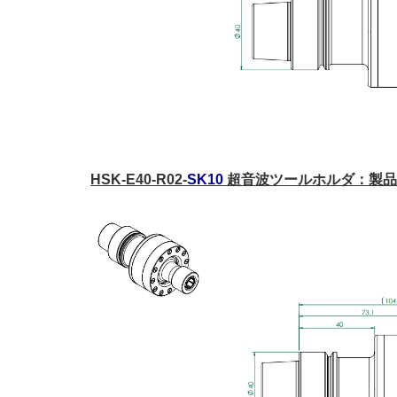
HSK-E40-R02-
SK10
超音波ツールホルダ：製品