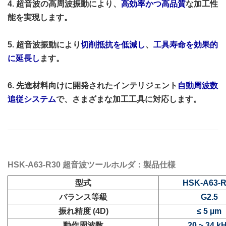
4. 超音波の高周波振動により、
高効率かつ高品質
な加工性
能を実現します。
5. 超音波振動により
切削抵抗を低減し
、
工具寿命を効果的
に延長し
ます。
6. 先進材料向けに開発されたインテリジェント
自動周波数
追従システム
で、さまざまな加工工具に対応します。
HSK-A63-R30 超音波ツールホルダ：製品仕様
型式
HSK-A63-R
バランス等級
G2.5
振れ精度 (4D)
≤ 5 µm
動作周波数
20 ~ 34 k