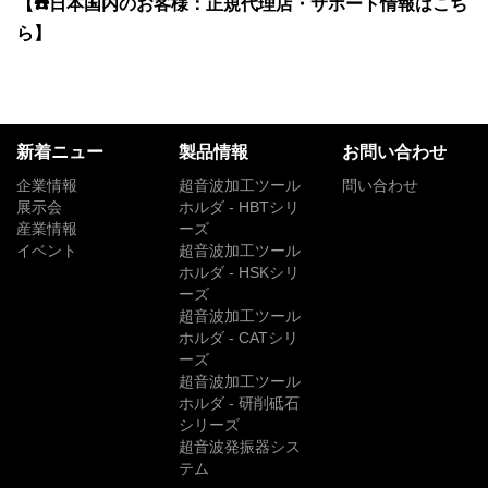
【☎️日本国内のお客様：正規代理店・サポート情報はこち
ら】
新着ニュー
製品情報
お問い合わせ
企業情報
超音波加工ツール
問い合わせ
展示会
ホルダ - HBTシリ
産業情報
ーズ
イベント
超音波加工ツール
ホルダ - HSKシリ
ーズ
超音波加工ツール
ホルダ - CATシリ
ーズ
超音波加工ツール
ホルダ - 研削砥石
シリーズ
超音波発振器シス
テム