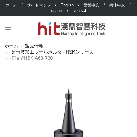
ホーム
/
サイトマップ
/
English
/
繁體中文
/
简体中文
/
Español
/
Deutsch
ホーム
製品情報
超音波加工ツールホルダ - HSKシリーズ
拡張型HSK-A63-R30