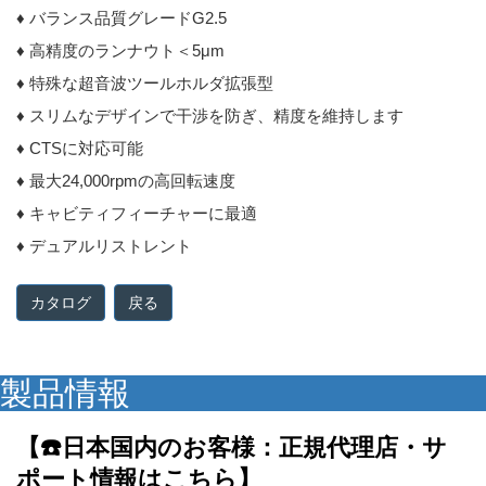
♦ バランス品質グレードG2.5
♦ 高精度のランナウト＜5μm
♦ 特殊な超音波ツールホルダ拡張型
♦ スリムなデザインで干渉を防ぎ、精度を維持します
♦ CTSに対応可能
♦ 最大24,000rpmの高回転速度
♦ キャビティフィーチャーに最適
♦ デュアルリストレント
戻る
製品情報
【☎️日本国内のお客様：正規代理店・サ
ポート情報はこちら】