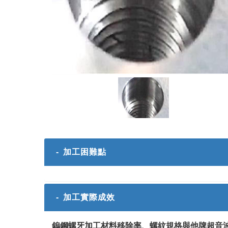
- 加工困難點
- 加工實際成效
鎢鋼螺牙加工材料移除率、螺紋規格與他牌超音