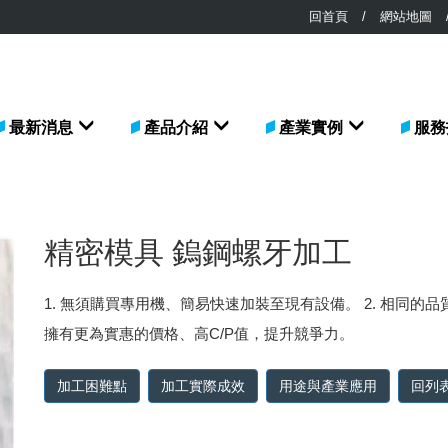
回首頁
/
網站地圖
最新消息
產品介紹
產業實例
服務
精密模具 鎢鋼螺牙加工
1. 無須購買專用機、簡易快速加裝至現有設備。 2. 相同的品質
擁有更為實惠的價格、高C/P值，提升競爭力。
加工困難點
加工實際成效
用途與產業應用
回列