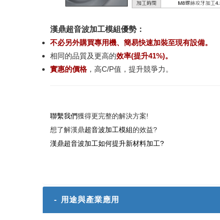
漢鼎超音波加工模組優勢：
不必另外購買專用機、簡易快速加裝至現有設備。
相同的品質及更高的
效率(提升41%)。
實惠的價格
，高C/P值，提升競爭力。
聯繫我們
獲得更完整的解決方案!
想了解漢鼎
超音波加工模組
的效益?
漢鼎超音波加工如何提升新材料加工?
- 用途與產業應用