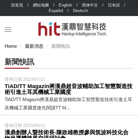
回首頁
/
網站地圖
/
English
/
简体中文
/
日本語
/
Español
/
Deutsch
Home
最新消息
新聞快訊
新聞快訊
發佈日期:2023/07/11
TiAD/TT Magazin將漢鼎超音波輔助加工智慧製造技
術引進土耳其機械工業國度
TiAD/TT Magazin將漢鼎超音波輔助加工智慧製造技術引進土耳
其機械工業國度搶先閱讀TT M...
發佈日期:2023/05/12
漢鼎創辦人暨技術長-陳政雄教授參與筑波科技化合