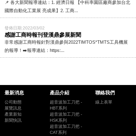
📌 各大新聞報導連結：1. 經濟日報 【中科率園區廠商參加台北
國際自動化工業展 亮成果】2. 工商...
發佈日期:2022/03/02
感謝工商時報刊登漢鼎參展新聞
非常感謝工商時報針對漢鼎參與2022TIMTOS*TMTS工具機展
的報導！➡️報導連結：https:...
最新消息
產品介紹
聯絡我們
公司動態
超音波加工刀把 -
線上表單
展覽訊息
HBT系列
產業新知
超音波加工刀把 -
新聞快訊
HSK系列
超音波加工刀把 -
CAT系列