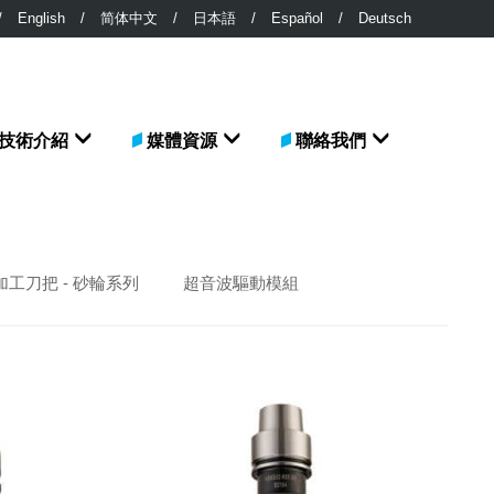
/
English
/
简体中文
/
日本語
/
Español
/
Deutsch
技術介紹
媒體資源
聯絡我們
工刀把 - 砂輪系列
超音波驅動模組