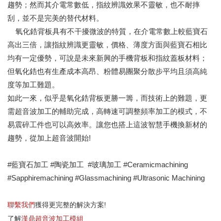
趨勢；然而其介電常數低，指紋辨識效果不靈敏，也不耐摔
刮，並不是完美的替代材料。
氧化鋯背板具有不干擾微波的特質，在介電常數上較藍寶石
高出三倍，讓指紋辨識更靈敏，價格、薄度方面與藍寶石相比
均有一定優勢，可說是未來新興的手機背板和指紋蓋板材料；
但氧化鋯也有生產成本高昂、粉體易團聚分散步平均且須高純
度等加工難題。
如此一來，似乎是氧化鋯背板更勝一籌，而技術上的難題，更
需超音波加工的輔助完成，高轉速可調整頻率加工的模式，不
易震碎工件也可以高效率。讓您也搭上這波智慧手機換新材的
趨勢，從加上超音波開始!
#藍寶石加工 #陶瓷加工 #玻璃加工 #Ceramicmachining
#Sapphiremachining #Glassmachining #Ultrasonic Machining
聯繫我們
獲得更完整的解決方案!
了解
漢鼎超音波加工模組