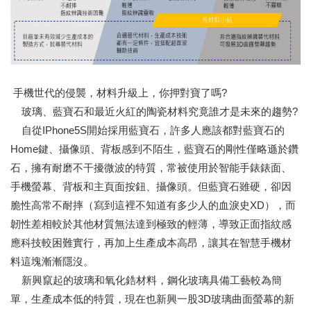
手機世代的侵襲，材料升級上，你押對寶了嗎?
玻璃、藍寶石和最近火紅的陶瓷材料究竟誰才是未來的趨勢?
自從IPhone5S開始採用藍寶石，許多人應該都對藍寶石的
Home鍵、攝像頭、背板感到不陌生，藍寶石的剛性僅略遜於鑽
石，擁有耐磨不干擾微波的特質，常被使用於智能手錶錶面、
手機螢幕、背板和主頁面按鈕、攝像頭。但藍寶石雖硬，卻因
脆性高常不耐摔（寫到這裡不知道有多少人的血淚史XD），而
韌性差相較於其他材質無法達到極致的輕薄，導致正面指紋感
應科技較困難實行，再加上生產成本高昂，讓其在智慧手機材
料這塊漸漸隱沒。
新興竄起的玻璃和氧化鋯材料，鋼化玻璃具備工藝較為簡
單，生產成本低的特質，現在也新興一股3D玻璃曲面螢幕的新