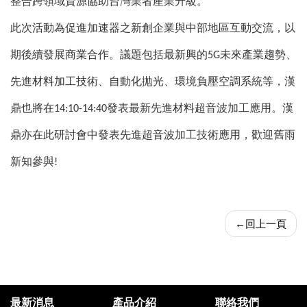
整合跨領域資源協助台灣業者產業升級。
此次活動為促進加速器之新創企業與中部地區互動交流，以
期後續發展商業合作。議題包括最新興的
未來產業趨勢、
5G
先進材料加工技術、自動化拋光、環境負壓空調系統等，漢
鼎也將在
發表最新先進材料超音波加工應用。漢
14:10-14:40
鼎亦在此研討會中發表先進超音波加工技術應用，歡迎舊雨
新知參與
!
←
回上一頁
最新消息
產品介紹
聯絡我們