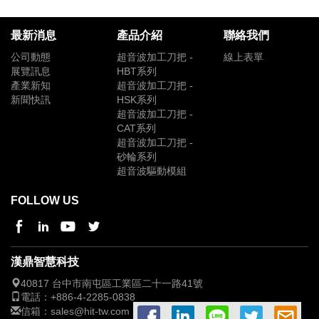
最新消息
產品介紹
聯絡我們
公司動態
超音波加工刀把 -
線上表單
展覽訊息
HBT系列
產業新知
超音波加工刀把 -
新聞快訊
HSK系列
超音波加工刀把 -
CAT系列
超音波加工刀把 -
砂輪系列
超音波驅動模組
FOLLOW US
漢鼎智慧科技
40817 台中市
南屯區工業區二十一路41號
電話：
+886-4-2285-0838
信箱：
sales@hit-tw.com