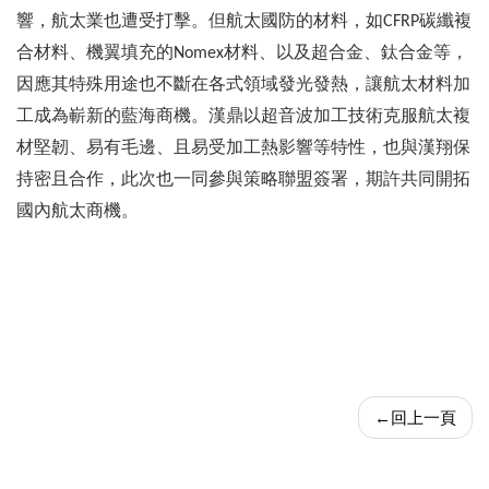
響，航太業也遭受打擊。但航太國防的材料，如
碳纖複
CFRP
合材料、機翼填充的
材料、以及超合金、鈦合金等，
Nomex
因應其特殊用途也不斷在各式領域發光發熱，讓航太材料加
工成為嶄新的藍海商機。漢鼎以超音波加工技術克服航太複
材堅韌、易有毛邊、且易受加工熱影響等特性，也與漢翔保
持密且合作，此次也一同參與策略聯盟簽署，期許共同開拓
國內航太商機。
←
回上一頁