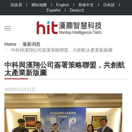
回首頁
/
網站地圖
/
English
/
简体中文
/
日本語
/
Español
/
Deutsch
Home
最新消息
中科與漢翔公司簽署策略聯盟，共創航太產業新版圖
中科與漢翔公司簽署策略聯盟，共創航
太產業新版圖
2020年12月11日