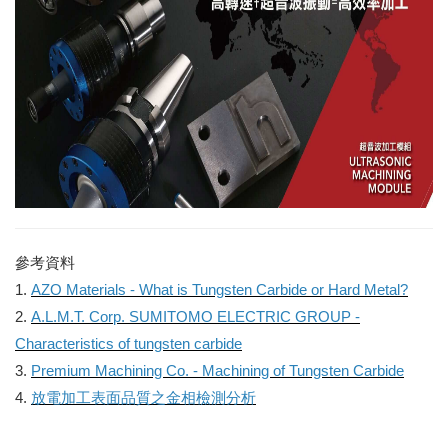
參考資料
1.
AZO Materials - What is Tungsten Carbide or Hard Metal?
2.
A.L.M.T. Corp. SUMITOMO ELECTRIC GROUP -
Characteristics of tungsten carbide
3.
Premium Machining Co. - Machining of Tungsten Carbide
4.
放電加工表面品質之金相檢測分析