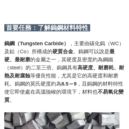
首要任務：了解鎢鋼材料特性
鎢鋼（
Tungsten Carbide
）
，主要由碳化鎢（
WC
）
及鈷（
Co
）所構成的
硬質合金
。鎢鋼可以說是
最
硬、最耐磨
的金屬之一，其硬度及密度約為鋼鐵
（
steel
）的二至三倍。鎢鋼具有
高硬度、耐磨耗、耐
熱及耐腐蝕
等優良性能，尤其是它的高硬度和耐磨
耗。鎢鋼的莫氏硬度約為
8.5
～
9
，且鎢鋼的材料特性
使它即使處在高溫險峻的環境下，材料也
不易氧化變
質
。