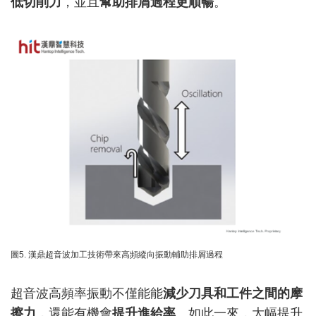
低切削力
，並且
幫助排屑過程更順暢
。
圖5. 漢鼎超音波加工技術帶來高頻縱向振動輔助排屑過程
超音波高頻率振動不僅能能
減少刀具和工件之間的摩
擦力
，還能有機會
提升進給率
。如此一來，大幅提升