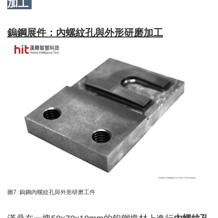
加工
鎢鋼展件：內螺紋孔與外形研磨加工
圖7. 鎢鋼內螺紋孔與外形研磨工件