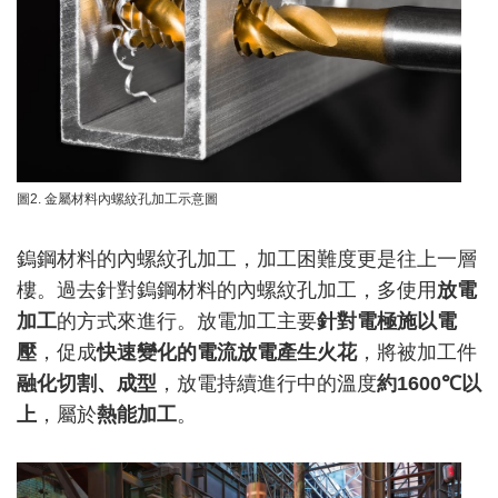
圖2. 金屬材料內螺紋孔加工示意圖
鎢鋼材料的內螺紋孔加工，加工困難度更是往上一層
樓。過去針對鎢鋼材料的內螺紋孔加工，多使用
放電
加工
的方式來進行。放電加工主要
針對電極施以電
壓
，促成
快速變化的電流放電產生火花
，將被加工件
融化切割、成型
，放電持續進行中的溫度
約
1600
℃
以
上
，
屬於
熱能加工
。