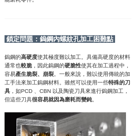
鎖定問題：鎢鋼內螺紋孔加工困難點
鎢鋼的
高硬度
使其極度難以加工。具備高硬度的材料
通常也
較脆
，因此鎢鋼的
硬脆性
使其在加工過程中，
容易
產生脆裂、崩裂
。一般來說，難以使用傳統的加
工手法來加工鎢鋼材料。雖然可以使用一些
特殊的刀
具
，如
PCD
、
CBN
以及陶瓷刀具來進行鎢鋼加工，
但這些刀具
很容易就因為磨耗而變鈍
。