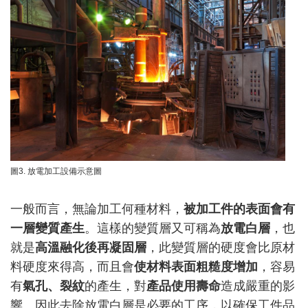
圖3. 放電加工設備示意圖
一般而言，無論加工何種材料，
被加工件的表面會有
一層變質產生
。這樣的變質層又可稱為
放電白層
，也
就是
高溫融化後再凝固層
，此變質層的硬度會比原材
料硬度來得高，而且會
使材料表面粗糙度增加
，容易
有
氣孔、裂紋
的產生，對
產品使用壽命
造成嚴重的影
響。因此去除放電白層是必要的工序，以確保工件品