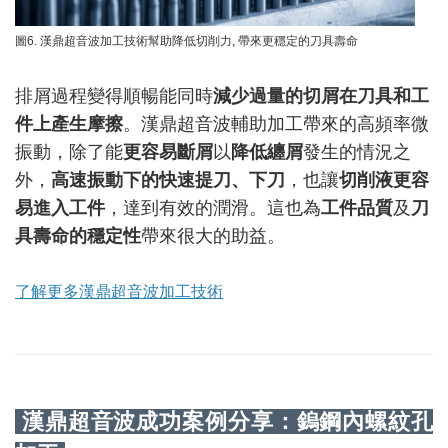
圖6. 漢鼎超音波加工技術幫助降低切削力, 帶來更穩定的刀具壽命
排屑過程變得順暢能同時
減少過量的切屑在刀具和工
件上產生摩擦
。漢鼎超音波輔助加工帶來的高頻率微
振動，除了能
更容易斷屑
以
降低纏屑
發生的情況之
外，
高速振動下的快速提刀、下刀
，也讓
切削液更容
易進入工件
，達到有效的潤滑。這也為
工件品質
及
刀
具壽命的穩定性
帶來很大的助益。
了解更多漢鼎超音波加工技術
漢鼎超音波成功案例分享：鎢鋼內螺紋孔