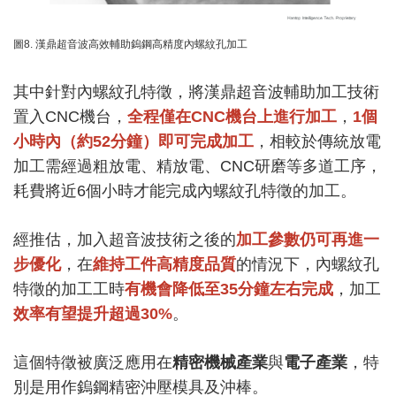
圖8. 漢鼎超音波高效輔助鎢鋼高精度內螺紋孔加工
其中針對內螺紋孔特徵，將漢鼎超音波輔助加工技術
置入
CNC
機台，
全程僅在
CNC
機台上進行加工
，
1
個
小時內（約
52
分鐘）即可完成加工
，相較於傳統放電
加工需經過粗放電、精放電、
CNC
研磨等多道工序，
耗費將近
6
個小時才能完成內螺紋孔特徵的加工。
經推估，加入超音波技術之後的
加工參數仍可再進一
步優化
，在
維持工件高精度品質
的情況下，內螺紋孔
特徵的加工工時
有機會降低至
35
分鐘左右完成
，加工
效率有望提升超過
30%
。
這個特徵被廣泛應用在
精密機械產業
與
電子產業
，特
別是用作鎢鋼精密沖壓模具及沖棒。