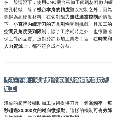
在一般情況下，使用
CNC
機台來加工鎢鋼材料做內螺
紋孔特徵，除了
機台本身的精度
難以控制之外，因為
鎢鋼為高硬度材料，在
切削阻力無法適當控制
的情況
下，
小直徑內螺牙刀的刀具剛性
受到挑戰；且
加工的
空間及角度受到限制
，除了工序耗時之外，也很難確
保工件的品質。這對於許多加工業者而言，在
時間和
人力資源
上，都不符合成本效益。
對症下藥：漢鼎超音波輔助鎢鋼內螺紋孔
加工
漢鼎的超音波輔助加工技術提供刀具一個
高頻率
，
每
秒超過
20,000
次的縱向微振動
。這樣的機制可
有效降