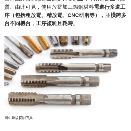
質。由此可見，使用放電加工鎢鋼材料
需進行多道工
序（包括粗放電、精放電、
CNC
研磨等）
，並
橫跨多
台不同機台
，
工序複雜且耗時
。
圖4. 螺紋切削刀具