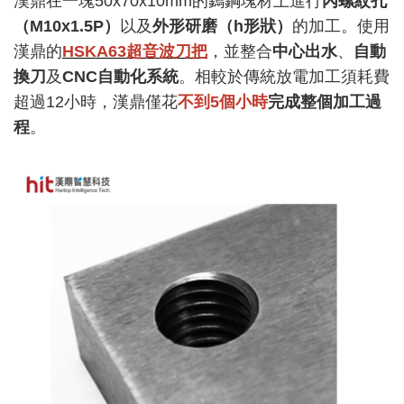
漢鼎在一塊
50x70x10mm
的鎢鋼塊材上進行
內螺紋孔
（
M10x1.5P
）
以及
外形研磨（
h
形狀）
的加工。使用
漢鼎的
HSKA63
超音波刀把
，並整合
中心出水
、
自動
換刀
及
CNC
自動化系統
。相較於傳統放電加工須耗費
超過
12
小時，漢鼎僅花
不到
5
個小時
完成整個加工過
程
。