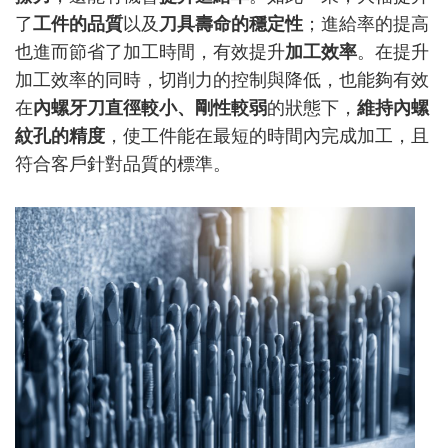
了
工件的品質
以及
刀具壽命的穩定性
；進給率的提高
也進而節省了加工時間，有效提升
加工效率
。在提升
加工效率的同時，切削力的控制與降低，也能夠有效
在
內螺牙刀直徑較小、剛性較弱
的狀態下，
維持內螺
紋孔的精度
，使工件能在最短的時間內完成加工，且
符合客戶針對品質的標準。