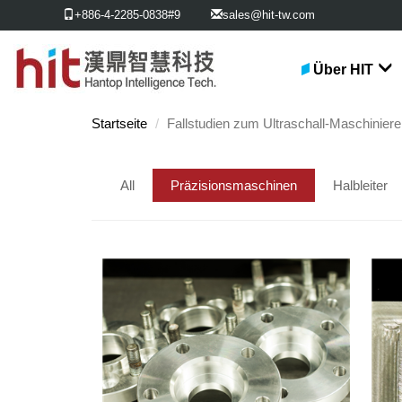
+886-4-2285-0838#9
sales@hit-tw.com
Über HIT
Startseite
Fallstudien zum Ultraschall-Maschinier
All
Präzisionsmaschinen
Halbleiter