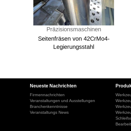
Präzisionsmaschinen
Seitenfräsen von 42CrMo4-
Legierungsstahl
Neueste Nachrichten
Produk
Firmennachrichten
Werkzeug
Veranstaltungen und Ausstellungen
Werkzeug
Branchenkenntnisse
Werkzeug
Veranstaltungs News
Werkzeug
Schleifs
Bearbeit