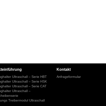
teinführung
Kontakt
halter Ultraschall – Serie HBT
Anfrageformular
halter Ultraschall – Serie HSK
halter Ultraschall – Serie CAT
halter Ultraschall –
cheibenserie
ungs Treibermodul Ultraschall