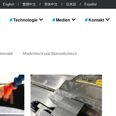
English
/
繁體中文
/
简体中文
/
日本語
/
Español
Technologie
Medien
Kontakt
tomobil
Medizinisch und Biomedizinisch