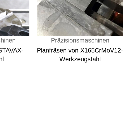
chinen
Präzisionsmaschinen
 STAVAX-
Planfräsen von X165CrMoV12-
hl
Werkzeugstahl