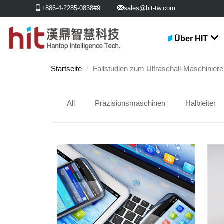
+886-4-2285-0838#9
sales@hit-tw.com
Über HIT
Startseite
Fallstudien zum Ultraschall-Maschinier
All
Präzisionsmaschinen
Halbleiter