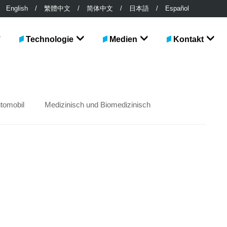
English
/
繁體中文
/
简体中文
/
日本語
/
Español
Technologie
Medien
Kontakt
tomobil
Medizinisch und Biomedizinisch