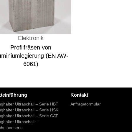
Elektronik
Profilfräsen von
uminiumlegierung (EN AW-
6061)
teinführung
Kontakt
halter Ultraschall – Serie HBT
Anfrageformular
halter Ultraschall – Serie HSK
halter Ultraschall – Serie CAT
halter Ultraschall –
cheibenserie