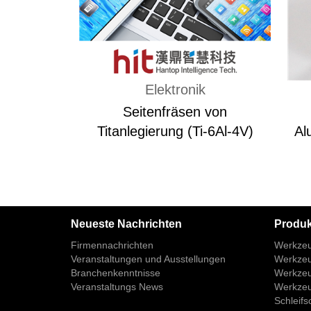
Elektronik
Seitenfräsen von
Titanlegierung (Ti-6Al-4V)
Al
Neueste Nachrichten
Produk
Firmennachrichten
Werkzeug
Veranstaltungen und Ausstellungen
Werkzeug
Branchenkenntnisse
Werkzeug
Veranstaltungs News
Werkzeug
Schleifs